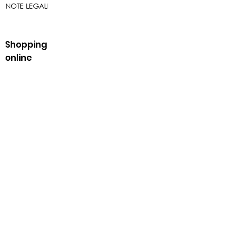
NOTE LEGALI
Shopping
online
SCOPRILI TUTTI
FORME DI PAGAMENTO
SPEDIZIONE
RESI E RIMBORSI
Lavora con noi
CANDIDATI
B2B