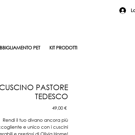
L
BBIGLIAMENTO PET
KIT PRODOTTI
CUSCINO PASTORE
TEDESCO
Prezzo
49,00 €
Rendi il tuo divano ancora più
cogliente e unico con i cuscini
erabili e preziosi di Olivia Home!