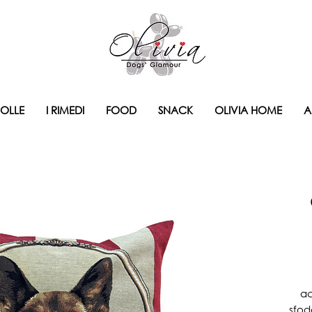
BOLLE
I RIMEDI
FOOD
SNACK
OLIVIA HOME
A
ac
sfod