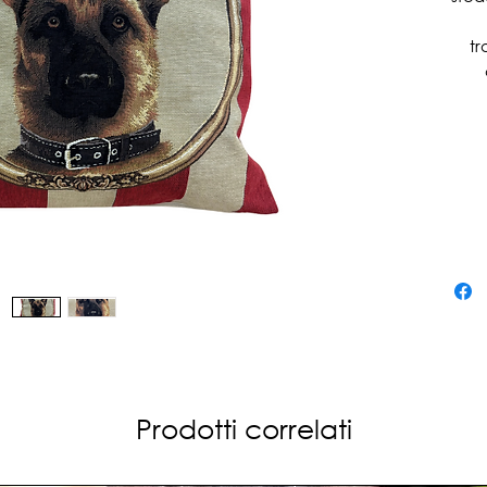
tr
d
ra
Agg
nell'
cusc
casa
Prodotti correlati