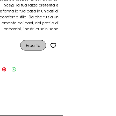
Scegli la tua razza preferita e
asforma la tua casa in un'oasi di
comfort e stile. Sia che tu sia un
amante dei cani, dei gatti o di
entrambi, i nostri cuscini sono
isponibili in una vasta gamma di
razze, ognuna splendidamente
Esaurito
ppresentata nei minimi dettagli.
iungi un tocco di personalità al
tuo soggiorno e immergiti
eleganza e nel comfort dei nostri
ini sfoderabili. Rendiamo la tua
 unica, così come i tuoi amici a
quattro zampe lo sono per te!