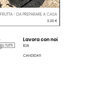
RUTTA - DA PREPARARE A CASA
Prezzo
5,00 €
e
Lavora con noi
LI TUTTI
B2B
O
CANDIDATI