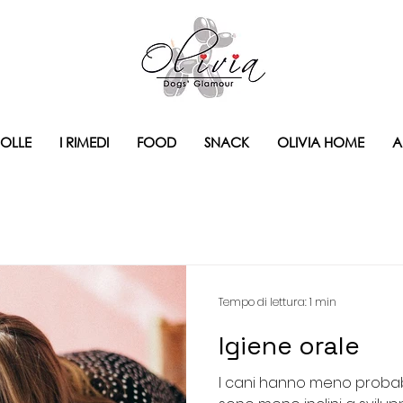
BOLLE
I RIMEDI
FOOD
SNACK
OLIVIA HOME
A
Tempo di lettura: 1 min
Igiene orale
I cani hanno meno probabi