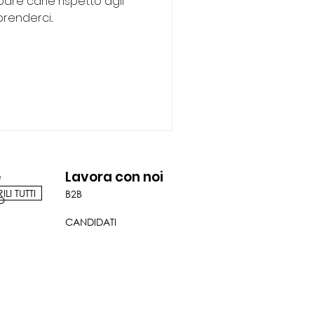
pare carie rispetto agli
enderci...
e
Lavora con noi
LI TUTTI
B2B
O
CANDIDATI