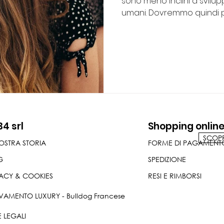
sono meno inclini a svilup
umani. Dovremmo quindi pr
34 srl
Shopping onlin
SCOPRI
OSTRA STORIA
FORME DI PAGAMENT
G
SPEDIZIONE
ACY & COOKIES
RESI E RIMBORSI
VAMENTO LUXURY - Bulldog Francese
 LEGALI