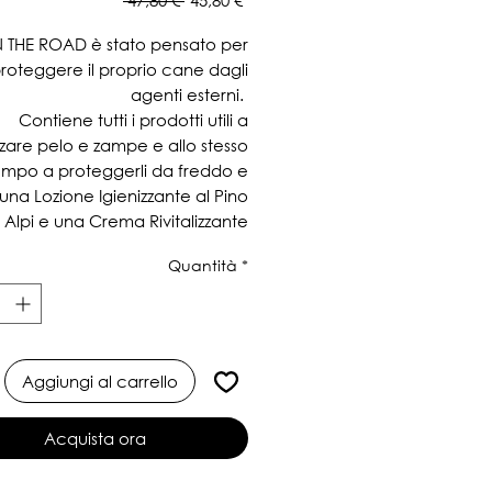
 47,80 € 
45,80 €
regolare
scontato
ON THE ROAD è stato pensato per
roteggere il proprio cane dagli
agenti esterni.
Contiene tutti i prodotti utili a
zzare pelo e zampe e allo stesso
empo a proteggerli da freddo e
una Lozione Igienizzante al Pino
 Alpi e una Crema Rivitalizzante
per Cuscinetti e Tartufo.
Quantità
*
Aggiungi al carrello
Acquista ora