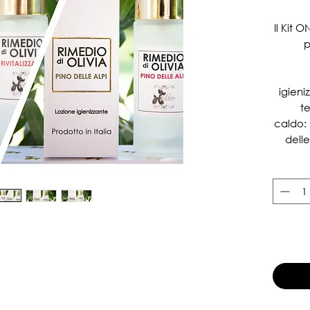
Il Kit 
p
igieni
t
caldo: 
delle