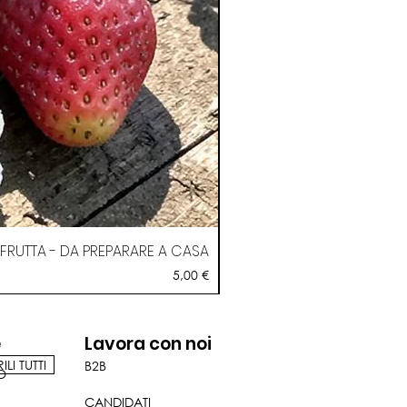
RUTTA - DA PREPARARE A CASA
Prezzo
5,00 €
e
Lavora con noi
LI TUTTI
B2B
O
CANDIDATI