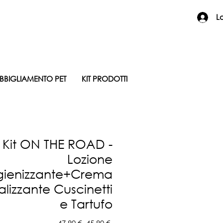
L
BBIGLIAMENTO PET
KIT PRODOTTI
Kit ON THE ROAD -
Lozione
gienizzante+Crema
talizzante Cuscinetti
e Tartufo
Prezzo
Prezzo