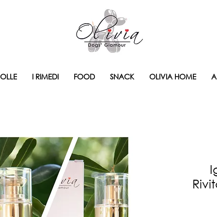
BOLLE
I RIMEDI
FOOD
SNACK
OLIVIA HOME
A
I
Rivi