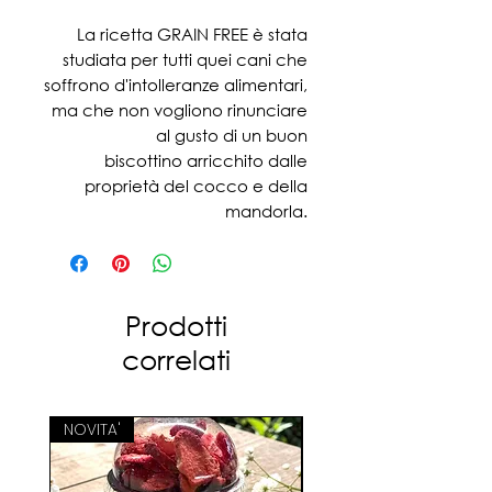
La ricetta GRAIN FREE è stata
studiata per tutti quei cani che
soffrono d'intolleranze alimentari,
ma che non vogliono rinunciare
al gusto di un buon
biscottino arricchito dalle
proprietà del cocco e della
mandorla.
• 0% CEREALI
• ZERO ALLERGIE E INTOLLERANZE
Prodotti
correlati
• IL COCCO è RICCO DI
ANTIOSSIDANTI CHE
AIUTANO IL SISTEMA IMMUNITARIO
NOVITA'
ED è OTTIMO PER
LE OSSA