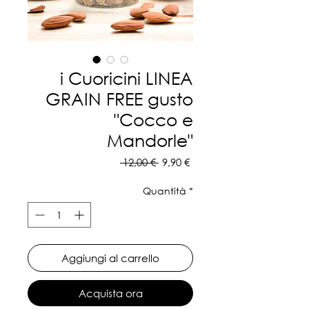
i Cuoricini LINEA
GRAIN FREE gusto
"Cocco e
Mandorle"
Prezzo
Prezzo
 12,00 € 
9,90 €
regolare
scontato
Quantità
*
Aggiungi al carrello
Acquista ora