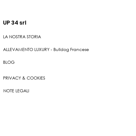
1,90%, Proteine Greggie 10,95%,
Cellulosa grezza 1,78%, Amido
12,50%, Oli e grassi greggi 3,50%,
UP 34 srl
Estrattivi inazotati 71,95%.
LA NOSTRA STORIA
QUANTITA' GIORNALIERA
CONSIGLIATA: 8 biscotti
ALLEVAMENTO LUXURY - Bulldog Francese
Snack ideali sia per cani adulti,
BLOG
sia per cuccioli.
Usare come snack, come
PRIVACY & COOKIES
premio o spuntino fuori pasto.
Chiudere sempre il barattolo per
NOTE LEGALI
conservare la fragranza del
prodotto.
E' da considerarsi come
Shopping
alimento complementare.
online
Lasciare sempre a disposizione
una ciotola di acqua fresca e
SCOPRILI TUTTI
pulita.