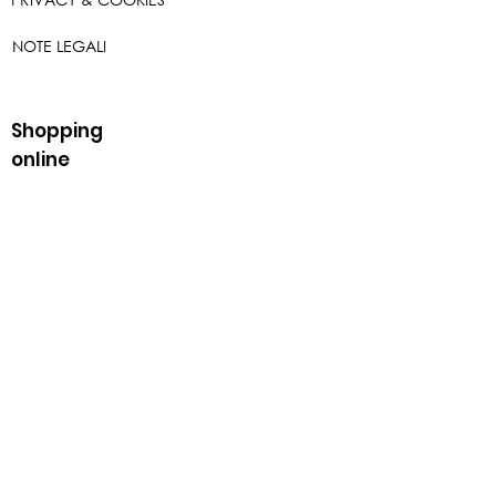
NOTE LEGALI
Shopping
online
SCOPRILI TUTTI
FORME DI PAGAMENTO
SPEDIZIONE
RESI E RIMBORSI
Lavora con noi
CANDIDATI