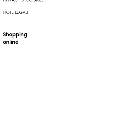
NOTE LEGALI
Shopping
online
SCOPRILI TUTTI
FORME DI PAGAMENTO
SPEDIZIONE
RESI E RIMBORSI
Lavora con noi
CANDIDATI