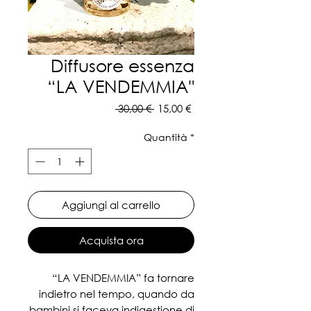
Diffusore essenza
“LA VENDEMMIA"
Prezzo
Prezzo
 30,00 € 
15,00 €
regolare
scontato
Quantità
*
Aggiungi al carrello
Acquista ora
“LA VENDEMMIA” fa tornare
indietro nel tempo, quando da
bambini si faceva indigestione di