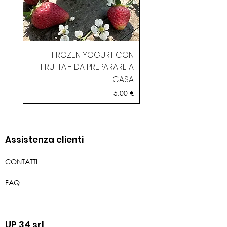
220 ml
Prodotto realizzato
artigianalmente con fragranze
FROZEN YOGURT CON
certificate.
FRUTTA - DA PREPARARE A
CASA
Prezzo
5,00 €
Assistenza clienti
CONTATTI
FAQ
UP 34 srl