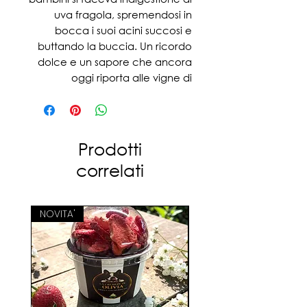
uva fragola, spremendosi in
bocca i suoi acini succosi e
buttando la buccia. Un ricordo
dolce e un sapore che ancora
oggi riporta alle vigne di
campagna e alla spensieratezza
dell’infanzia. “La Vendemmia” è
un bouquet fruttato di uva
fragola e mora di bosco, dove le
Prodotti
note zuccherine della frutta si
correlati
uniscono piacevolmente a
quelle più amare del
sottobosco, deliziosamente
NOVITA'
dolce, ma non stucchevole,
come solo la frutta sa essere
sempre.
Note olfattive: Uva fragola e
Mora di bosco.