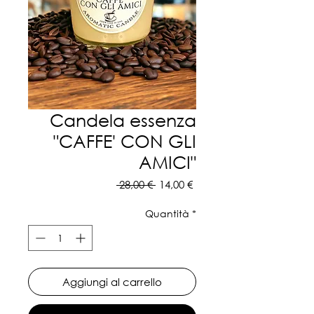
Candela essenza
"CAFFE' CON GLI
AMICI"
Prezzo
Prezzo
 28,00 € 
14,00 €
regolare
scontato
Quantità
*
Aggiungi al carrello