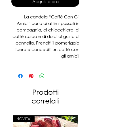
Acquista ora
La candela “Caffè Con Gli
Amici” parla di attimi passati in
compagnia, di chiacchiere, di
caffè caldo e di dolci al gusto di
cannella. Prenditi il pomeriggio
libero e concediti un caffè con
gli amici!
La rendono perfetta in cucina
all’ora del tè o per
accompagnare le colazioni
lente dei fine settimana, ma
Prodotti
anche nei soggiorni e nelle sale
correlati
per deliziare con il suo profumo
le ore del riposo e dello svago.
NOVITA'
Note olfattive: Cannella,