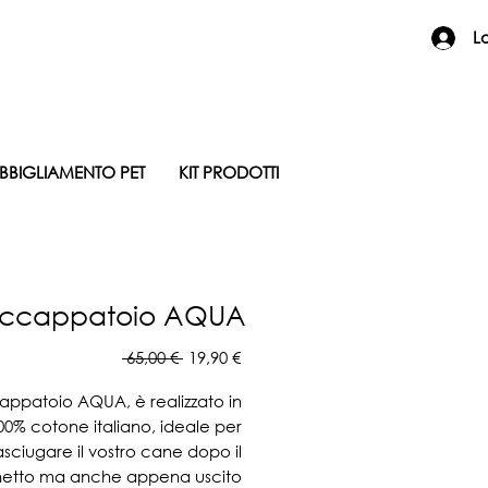
L
BBIGLIAMENTO PET
KIT PRODOTTI
ccappatoio AQUA
Prezzo
Prezzo
 65,00 € 
19,90 €
regolare
scontato
appatoio AQUA, è realizzato in 
00% cotone italiano, ideale per 
asciugare il vostro cane dopo il 
etto ma anche appena uscito 