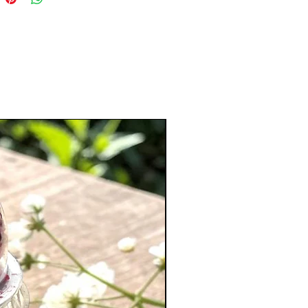
e consegnato comprensivo del 
dino in legno loggato Olivia e 
del suo sacchetto in raso per 
custodirlo.