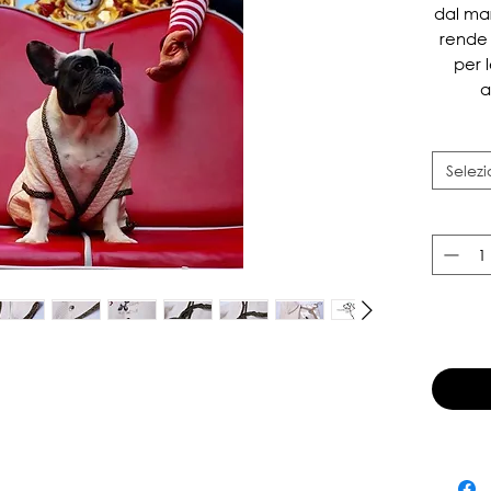
dal mar
rende 
per 
a
d
Selez
cm
61Lung
s
prend